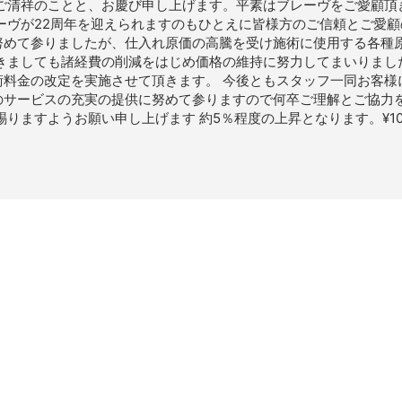
々ご清祥のことと、お慶び申し上げます。平素はブレーヴをご愛顧頂
ーヴが22周年を迎えられますのもひとえに皆様方のご信頼とご愛
努めて参りましたが、仕入れ原価の高騰を受け施術に使用する各種
おきましても諸経費の削減をはじめ価格の維持に努力してまいりまし
術料金の改定を実施させて頂きます。 今後ともスタッフ一同お客様
のサービスの充実の提供に努めて参りますので何卒ご理解とご協力
ますようお願い申し上げます 約5％程度の上昇となります。¥10,000