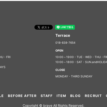
Terrace
018-838-7654
OPEN
HU・FRI
10:00～19:00 - TUE・WED・THU・FR
10:00～18:00 - SAT・SUN.andHOLID
DAYS
CLOSE
MONDAY・THIRD SUNDAY
LE
BEFORE AFTER
STAFF
ITEM
BLOG
RECRUIT
Copyright © brave All Rights Reserved.