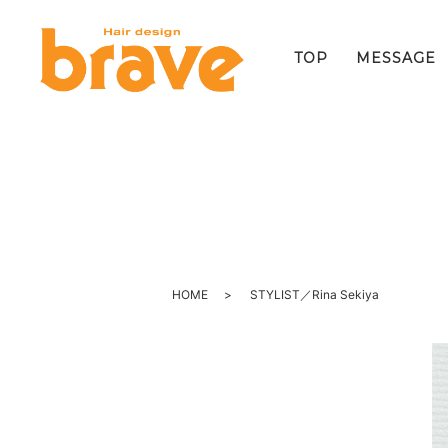
TOP
MESSAGE
HOME
STYLIST／Rina Sekiya